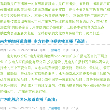
育频道是广东省唯一的省级教育频道，是广东省委、省政府、省教育厅宣
传我省教育政策法规和教育动态的重要窗口，也是全省各地市教育部门和
各类学校反映本地区、本单位教育资讯的平台。 本频道依托广东南方广
播影视传媒集团有限公司和广东兆丰恒业控股集团的资源优势，秉承“专
注教育”的服务宗旨，用传媒的优势做教育，以服务本省教育为立足点，
以教育资讯服务为基础，坚持积极的文化教育传播导向，努力打造一... ...
南方购物频道直播_南方购物电视购物直播「高清」
时间：2026-05-24 22:28:44
分类：
广播电视
阅读：53 次
南方购物介绍 “南方家庭购物网oigo.cn”由广东广播电视台的下属企
业“广东南方家庭购物有限公司”投资运营，是南方广播影视传媒集团全资
打造的空中百货公司。立志为消费者提供最便捷、最轻松、最贴心、最可
靠、最独特、最优质的家庭购物服务，成为华南地区消费者最值得信赖的
优质家庭购物品牌，力争成为南中国第一家庭购物品牌，跻身中国家庭购
物第一阵营，进而成为可持续发展的、值得消费者信赖的亚洲领先的家庭
购物公司。 广东南方家庭购物... ...
广东电视台国际频道直播「高清」
时间：2026-05-24 22:27:27
分类：
广播电视
阅读：67 次