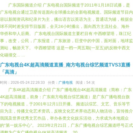
广东国际频道介绍 广东电视台国际频道于2011年1月18日试播，是
广东电视台通过卫星传送面向全球播出的全新电视频道。国际频道节目内
容以新闻资讯和纪录片为主，播出语言以英语为主，普通话为辅，根据全
球不同时差安排节目版面，全天24小时播出，面向西方主流社会、海外
华侨和华人后裔。 广东电视台国际频道主要栏目有:中西瞭望塔，珠江纪
事，改变，公民，广东报道，广东旅游，巨变中的中国，面对面，地球监
测站，畅游天下。 中西瞭望塔 这是一档一周五期(一至五)的反映中西文
化碰撞交... ...
广东电视台4K超高清频道直播_南方电视台综艺频道TVS3直播
「高清」
时间：2026-05-24 22:26:33
分类：
广播电视
阅读：54 次
广东4K超高清频道介绍 广东广播电视台4K超高清频道（简称：广东
4K超高清频道，前身：广东南方电视台综艺频道）是广东广播电视台旗
下的电视频道，于2001年12月1日开播。 频道以综艺、文艺、音乐等节
目为主，传播文化艺术资讯，反映文化艺术界动态和人物活动，宣传推介
我国及世界优秀文艺作品，举办各类文化娱乐活动，力求成为本地观众
的“第一娱乐中心”。 2023年2月21日，广东广播电视台综艺频道呼号正式
调整为广东广播电视台4K超高清频道。 20... ...