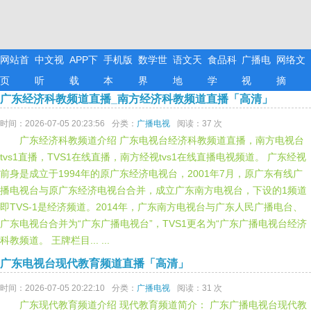
网站首
中文视
APP下
手机版
数学世
语文天
食品科
广播电
网络文
页
听
载
本
界
地
学
视
摘
广东经济科教频道直播_南方经济科教频道直播「高清」
时间：2026-07-05 20:23:56
分类：
广播电视
阅读：37 次
广东经济科教频道介绍 广东电视台经济科教频道直播，南方电视台
tvs1直播，TVS1在线直播，南方经视tvs1在线直播电视频道。 广东经视
前身是成立于1994年的原广东经济电视台，2001年7月，原广东有线广
播电视台与原广东经济电视台合并，成立广东南方电视台，下设的1频道
即TVS-1是经济频道。2014年，广东南方电视台与广东人民广播电台、
广东电视台合并为“广东广播电视台”，TVS1更名为“广东广播电视台经济
科教频道。 王牌栏目... ...
广东电视台现代教育频道直播「高清」
时间：2026-07-05 20:22:10
分类：
广播电视
阅读：31 次
广东现代教育频道介绍 现代教育频道简介： 广东广播电视台现代教