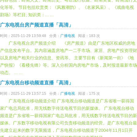
内容包括：岭南人文、岭南历史、粤语流行歌曲、岭南美食、岭南流行文
化等等。 节目包括欣赏类：《风雅潮韵》、《名家风采》、《戏曲电视
剧场》等栏目; 知识类：... ...
广东电视台房产频道直播「高清」
时间：2025-11-29 13:59:48
分类：
广播电视
阅读：183 次
广东电视台房产频道介绍 《房产频道》由是广东地区权威的房地
产信息发布平台。其内容涵盖房地产一二手市场、家居、房地产投资理财
以及房地产相关行业的信息、资讯等。 主要节目有《新闻第一街》《地
产快报》《看楼先锋》等。深入分析国内房地产市场，及时报道最新市场
动态。 ... ...
广东电视台移动频道直播「高清」
时间：2025-11-29 13:57:15
分类：
广播电视
阅读：175 次
广东电视台移动频道介绍 广东电视台移动频道是广东省唯一获得国
家广电总局批准，用无线数字传送电视节目的新媒体。 广东电视台移动
频道是广东省唯一获得国家广电总局批准，用无线数字传送电视节目的新
媒体。广东数字移动电视有限公司负责移动频道的经营。是广东电视台最
先建立起来的数字无限频道，广东电视台移动频道于2004年11月1日开