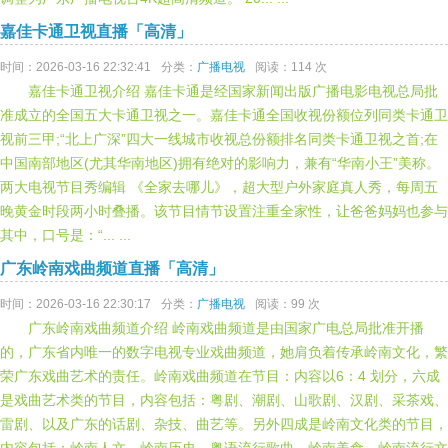
嘉佳卡通卫视直播「高清」
时间：2026-03-16 22:32:41
分类：
广播电视
阅读：114 次
嘉佳卡通卫视介绍 嘉佳卡通是经国家新闻出版广播电影电视总局批
准成立的全国五大卡通卫视之一。嘉佳卡通全国收视份额位列同类卡通卫
视前三甲;“北上广深”四大一线城市收视总份额排名同类卡通卫视之首;在
中国南部地区(尤其华南地区)拥有绝对的影响力，兼有“华南小王”美称。
两大电视节目秀编辑 《全家去哪儿》，超大型户外家庭真人秀，每周五
晚黄金时段两小时叠播。该节目情节设置注重全家性，让爸爸妈妈也参与
其中，口号是：“... ...
广东岭南戏曲频道直播「高清」
时间：2026-03-16 22:30:17
分类：
广播电视
阅读：99 次
广东岭南戏曲频道介绍 岭南戏曲频道是由国家广电总局批准开播
的，广东省内唯一的数字电视专业戏曲频道，她肩负着传承岭南文化，繁
荣广东戏曲艺术的责任。岭南戏曲频道在节目：内容以6：4 划分，六成
是戏曲艺术类的节目，内容包括：粤剧、潮剧、山歌剧、汉剧、采茶戏、
雷剧、以及广东的话剧、杂技、曲艺等。另外四成是岭南文化类的节目，