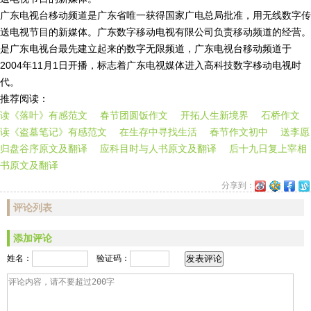
广东电视台移动频道是广东省唯一获得国家广电总局批准，用无线数字传
送电视节目的新媒体。广东数字移动电视有限公司负责移动频道的经营。
是广东电视台最先建立起来的数字无限频道，广东电视台移动频道于
2004年11月1日开播，标志着广东电视媒体进入高科技数字移动电视时
代。
推荐阅读：
读《落叶》有感范文
春节团圆饭作文
开拓人生新境界
石桥作文
读《盗墓笔记》有感范文
在生存中寻找生活
春节作文初中
送李愿
归盘谷序原文及翻译
应科目时与人书原文及翻译
后十九日复上宰相
书原文及翻译
分享到：
新
QQ
Faceb
Twi
浪
空
评论列表
微
间
博
添加评论
发表评论
姓名：
验证码：
评论内容，请不要超过200字