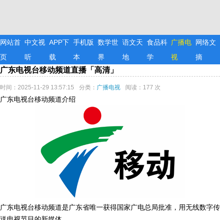
网站首
中文视
APP下
手机版
数学世
语文天
食品科
广播电
网络文
页
听
载
本
界
地
学
视
摘
广东电视台移动频道直播「高清」
时间：2025-11-29 13:57:15
分类：
广播电视
阅读：177 次
广东电视台移动频道介绍
广东电视台移动频道是广东省唯一获得国家广电总局批准，用无线数字传
送电视节目的新媒体。