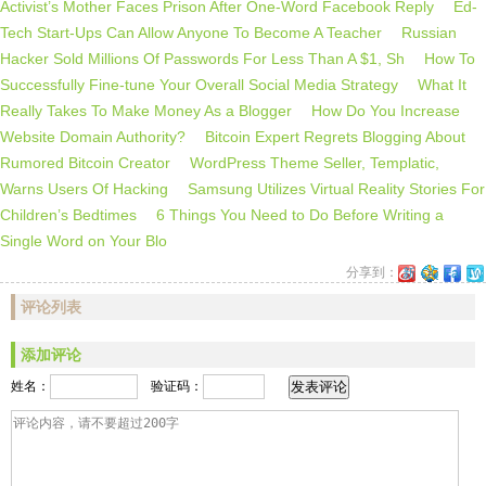
Activist’s Mother Faces Prison After One-Word Facebook Reply
Ed-
Tech Start-Ups Can Allow Anyone To Become A Teacher
Russian
Hacker Sold Millions Of Passwords For Less Than A $1, Sh
How To
Successfully Fine-tune Your Overall Social Media Strategy
What It
Really Takes To Make Money As a Blogger
How Do You Increase
Website Domain Authority?
Bitcoin Expert Regrets Blogging About
Rumored Bitcoin Creator
WordPress Theme Seller, Templatic,
Warns Users Of Hacking
Samsung Utilizes Virtual Reality Stories For
Children’s Bedtimes
6 Things You Need to Do Before Writing a
Single Word on Your Blo
分享到：
新
QQ
Faceb
Twi
浪
空
评论列表
微
间
博
添加评论
发表评论
姓名：
验证码：
评论内容，请不要超过200字