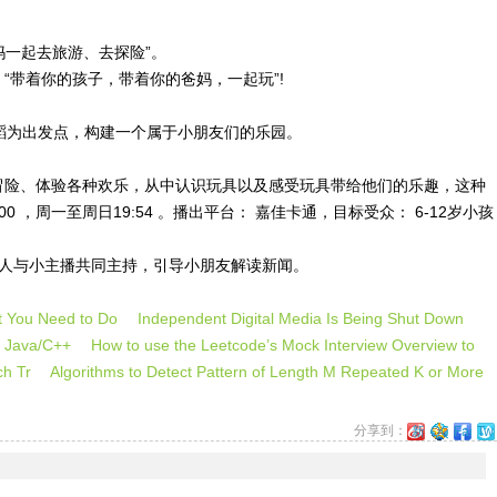
一起去旅游、去探险”。
带着你的孩子，带着你的爸妈，一起玩”!
舞蹈为出发点，构建一个属于小朋友们的乐园。
冒险、体验各种欢乐，从中认识玩具以及感受玩具带给他们的乐趣，这种
周一至周日19:54 。播出平台： 嘉佳卡通，目标受众： 6-12岁小孩
持人与小主播共同主持，引导小朋友解读新闻。
hat You Need to Do
Independent Digital Media Is Being Shut Down
 in Java/C++
How to use the Leetcode’s Mock Interview Overview to
arch Tr
Algorithms to Detect Pattern of Length M Repeated K or More
分享到：
新
QQ
Faceb
Twi
浪
空
微
间
博